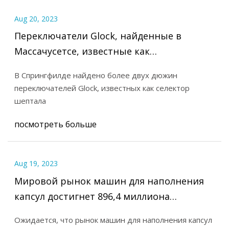
Aug 20, 2023
Переключатели Glock, найденные в
Массачусетсе, известные как
переключатели шептала, создают
В Спрингфилде найдено более двух дюжин
полуавтоматические пистолеты и
переключателей Glock, известных как селектор
пулеметы.
шептала
посмотреть больше
Aug 19, 2023
Мировой рынок машин для наполнения
капсул достигнет 896,4 миллиона
долларов США к 2032 году, что
Ожидается, что рынок машин для наполнения капсул
обусловлено растущим спросом на